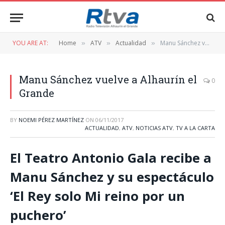
YOU ARE AT:
Home
ATV
Actualidad
Manu Sánchez vuelve a Alhaurín el Grande
»
»
»
Manu Sánchez vuelve a Alhaurín el
0
Grande
BY
NOEMI PÉREZ MARTÍNEZ
ON
06/11/2017
ACTUALIDAD
,
ATV
,
NOTICIAS ATV
,
TV A LA CARTA
El Teatro Antonio Gala recibe a
Manu Sánchez y su espectáculo
‘El Rey solo Mi reino por un
puchero’