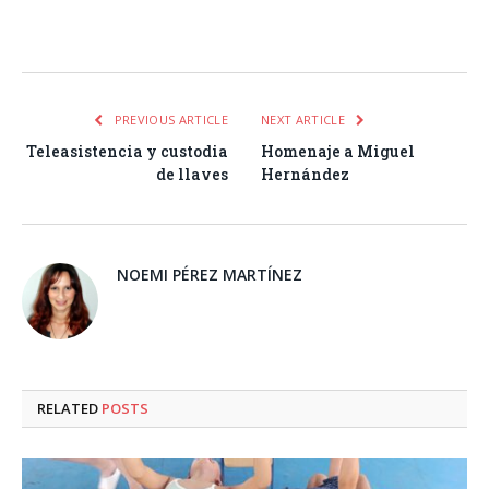
Facebook
Twitter
Pinterest
LinkedIn
Tumblr
Email
WhatsA
PREVIOUS ARTICLE
NEXT ARTICLE
Teleasistencia y custodia
Homenaje a Miguel
de llaves
Hernández
NOEMI PÉREZ MARTÍNEZ
RELATED
POSTS