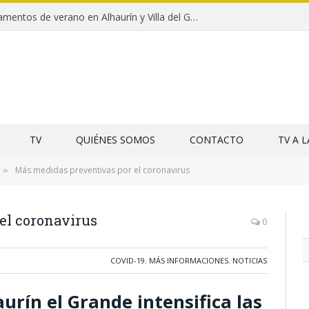
Clausuras de los campamentos de verano en Alhaurín y Villa del Guadalhorce 2026
TV
QUIÉNES SOMOS
CONTACTO
TV A 
Más medidas preventivas por el coronavirus
»
el coronavirus
0
COVID-19
,
MÁS INFORMACIONES
,
NOTICIAS
rín el Grande intensifica las