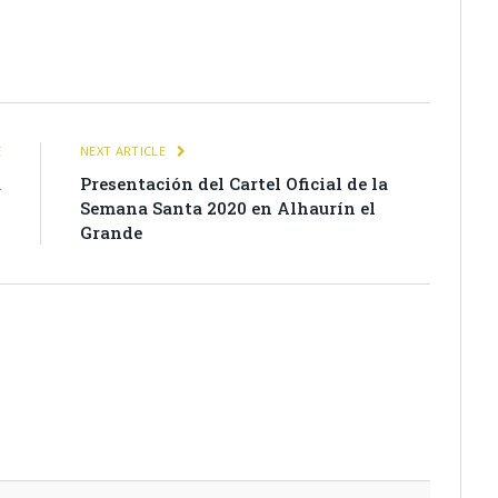
itter
Pinterest
LinkedIn
Tumblr
Email
WhatsApp
E
NEXT ARTICLE
a
Presentación del Cartel Oficial de la
z
Semana Santa 2020 en Alhaurín el
Grande