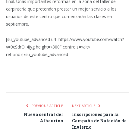
final. Unas importantes reformas en la zona del taller de
carpintería que pretenden prestar un mejor servicio a los
usuarios de este centro que comenzarán las clases en
septiembre.
[su_youtube_advanced url=https://www.youtube.com/watch?
v=9cSdrO_4Jyg height=»300″ controls=»alt»
rel=»no»[/su_youtube_advanced]
Facebook
Twitter
Pinterest
LinkedIn
Tumblr
Email
WhatsA
PREVIOUS ARTICLE
NEXT ARTICLE
Nuevo central del
Inscripciones para la
Alhaurino
Campaña de Natación de
Invierno