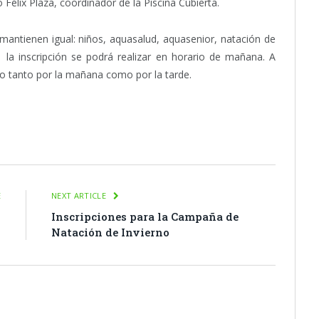
Félix Plaza, coordinador de la Piscina Cubierta.
mantienen igual: niños, aquasalud, aquasenior, natación de
 la inscripción se podrá realizar en horario de mañana. A
lo tanto por la mañana como por la tarde.
itter
Pinterest
LinkedIn
Tumblr
Email
WhatsApp
E
NEXT ARTICLE
s
Inscripciones para la Campaña de
Natación de Invierno