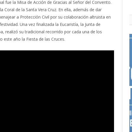
nal fue la Misa de Acción de Gracias al Señor del Convento.
 la Coral de la Santa Vera Cruz. En ella, además de dar
menajear a Protección Civil por su colaboración altruista en
stividad. Una vez finalizada la Eucaristía, la Junta de
 realizó su tradicional recorrido por cada una de los
este año la Fiesta de las Cruces.