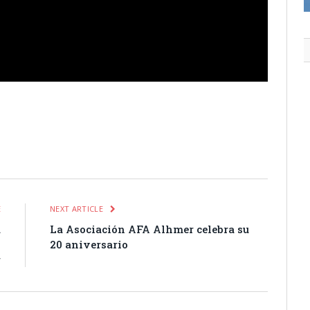
itter
Pinterest
LinkedIn
Tumblr
Email
WhatsApp
E
NEXT ARTICLE
a
La Asociación AFA Alhmer celebra su
n
20 aniversario
r