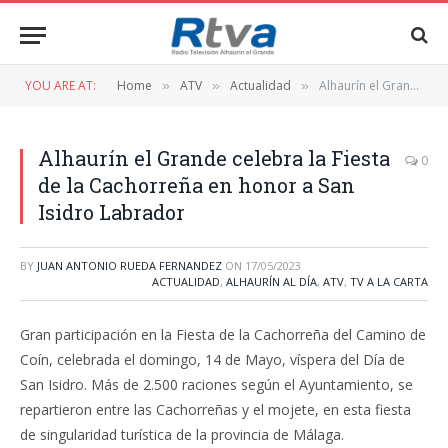
YOU ARE AT:
Home
ATV
Actualidad
Alhaurín el Grande celebra la Fiesta de la Cachorreña en honor a San Isidro Labrador
»
»
»
Alhaurín el Grande celebra la Fiesta
0
de la Cachorreña en honor a San
Isidro Labrador
BY
JUAN ANTONIO RUEDA FERNANDEZ
ON
17/05/2023
ACTUALIDAD
,
ALHAURÍN AL DÍA
,
ATV
,
TV A LA CARTA
Gran participación en la Fiesta de la Cachorreña del Camino de
Coín, celebrada el domingo, 14 de Mayo, víspera del Día de
San Isidro. Más de 2.500 raciones según el Ayuntamiento, se
repartieron entre las Cachorreñas y el mojete, en esta fiesta
de singularidad turística de la provincia de Málaga.