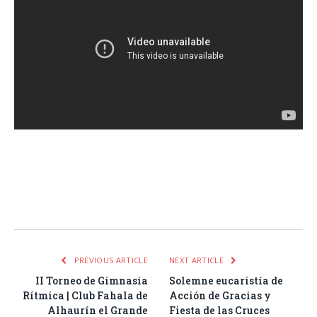
Facebook
Twitter
Pinterest
LinkedIn
Tumblr
Email
WhatsA
PREVIOUS ARTICLE
NEXT ARTICLE
II Torneo de Gimnasia
Solemne eucaristía de
Rítmica | Club Fahala de
Acción de Gracias y
Alhaurín el Grande
Fiesta de las Cruces