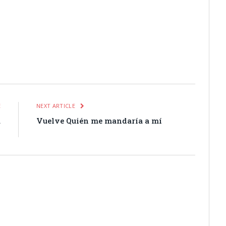
itter
Pinterest
LinkedIn
Tumblr
Email
WhatsApp
E
NEXT ARTICLE
a
Vuelve Quién me mandaría a mí
s