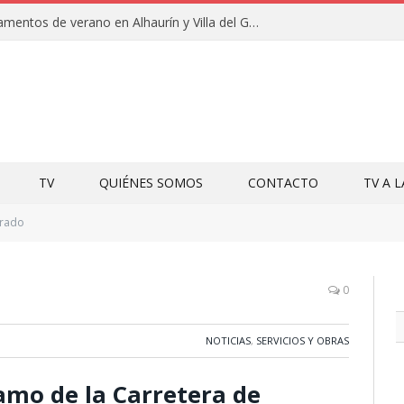
Clausuras de los campamentos de verano en Alhaurín y Villa del Guadalhorce 2026
TV
QUIÉNES SOMOS
CONTACTO
TV A 
rado
0
NOTICIAS
,
SERVICIOS Y OBRAS
amo de la Carretera de