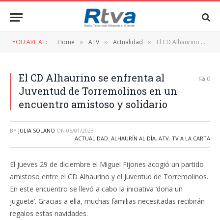
YOU ARE AT:
Home
ATV
Actualidad
El CD Alhaurino se enfrenta al Juventud de Torremolinos en un encuentro amistoso y solidario
»
»
»
El CD Alhaurino se enfrenta al
0
Juventud de Torremolinos en un
encuentro amistoso y solidario
BY
JULIA SOLANO
ON
05/01/2023
ACTUALIDAD
,
ALHAURÍN AL DÍA
,
ATV
,
TV A LA CARTA
El jueves 29 de diciembre el Miguel Fijones acogió un partido
amistoso entre el CD Alhaurino y el Juventud de Torremolinos.
En este encuentro se llevó a cabo la iniciativa ‘dona un
juguete’. Gracias a ella, muchas familias necesitadas recibirán
regalos estas navidades.