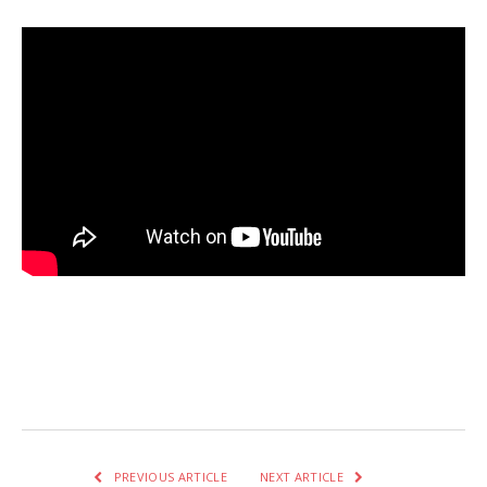
Facebook
Twitter
Pinterest
LinkedIn
Tumblr
Email
WhatsA
PREVIOUS ARTICLE
NEXT ARTICLE