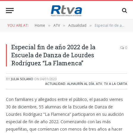
YOU ARE AT:
Home
ATV
Actualidad
Especial fin de año 2022 de la Escuela de Danza de Lourdes Rodríguez “La Flamenca”
»
»
»
Especial fin de año 2022 de la
0
Escuela de Danza de Lourdes
Rodríguez “La Flamenca”
BY
JULIA SOLANO
ON
04/01/2023
ACTUALIDAD
,
ALHAURÍN AL DÍA
,
ATV
,
TV A LA CARTA
Con familiares y allegados entre el público, el pasado viernes
30 de diciembre, 55 alumnas de la Escuela de Danza de
Lourdes Rodríguez “La Flamenca” participaron en su audición
especial de fin de año 2022. Comenzando con las más
pequeñitas, que comienzan con menos de tres años a hacer