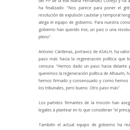
del PP de la edil María Fernández Conejo y ha 
ha finalizado: “Nos parece para poner el gr
resolución de expulsión cautelar y temporal teng
alega el equipo de gobierno. Para nuestra consid
gobierno han querido irse, un juez o una resoluc
pleno”.
Antonio Cárdenas, portavoz de ASALH, ha valor
paso más hacia la regeneración política que b
censura: “Hemos dado un paso hacia delante p
queremos la regeneración política de Alhaurín, h
hemos firmado y consensuado y como hemos dic
los tribunales, pero bueno. Otro paso más”.
Los partidos firmantes de la moción han aseg
legales a plantear en lo que consideran “el princip
También el actual equipo de gobierno ha rea