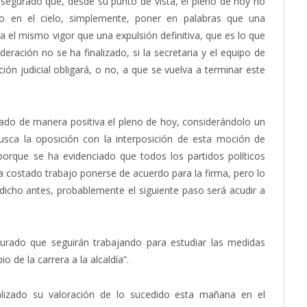
asegurado que, desde su punto de vista, el pleno de hoy no
ito en el cielo, simplemente, poner en palabras que una
a el mismo vigor que una expulsión definitiva, que es lo que
eración no se ha finalizado, si la secretaria y el equipo de
ión judicial obligará, o no, a que se vuelva a terminar este
ado de manera positiva el pleno de hoy, considerándolo un
usca la oposición con la interposición de esta moción de
orque se ha evidenciado que todos los partidos políticos
a costado trabajo ponerse de acuerdo para la firma, pero lo
ho antes, probablemente el siguiente paso será acudir a
urado que seguirán trabajando para estudiar las medidas
io de la carrera a la alcaldía”.
lizado su valoración de lo sucedido esta mañana en el