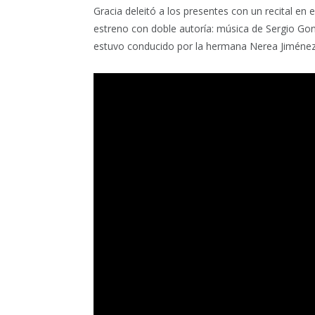
Gracia deleitó a los presentes con un recital en 
estreno con doble autoría: música de Sergio Gon
estuvo conducido por la hermana Nerea Jiménez