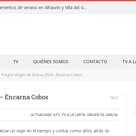
Clausuras de los campamentos de verano en Alhaurín y Villa del Guadalhorce 2026
TV
QUIÉNES SOMOS
CONTACTO
TV A 
Pregón Virgen de Gracia 2024 – Encarna Cobos
 – Encarna Cobos
0
ACTUALIDAD
,
ATV
,
TV A LA CARTA
,
VIRGEN DE GRACIA
lizar un viaje en el tiempo y contar como años atrás se