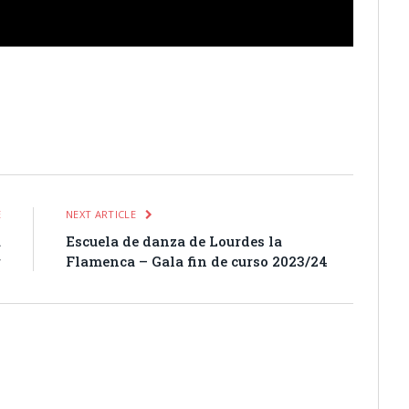
itter
Pinterest
LinkedIn
Tumblr
Email
WhatsApp
E
NEXT ARTICLE
a
Escuela de danza de Lourdes la
r
Flamenca – Gala fin de curso 2023/24