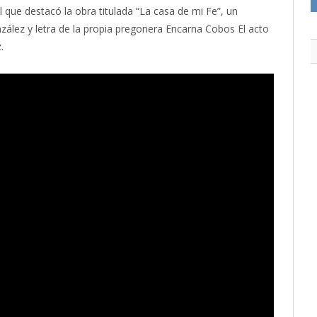
el que destacó la obra titulada “La casa de mi Fe”, un
zález y letra de la propia pregonera Encarna Cobos El acto
.