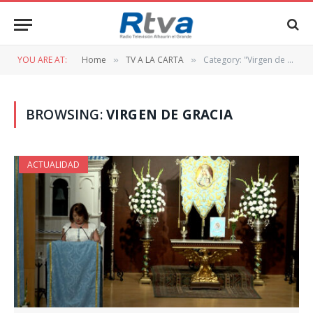
YOU ARE AT:
Home
TV A LA CARTA
Category: "Virgen de Gracia"
»
»
BROWSING:
VIRGEN DE GRACIA
ACTUALIDAD