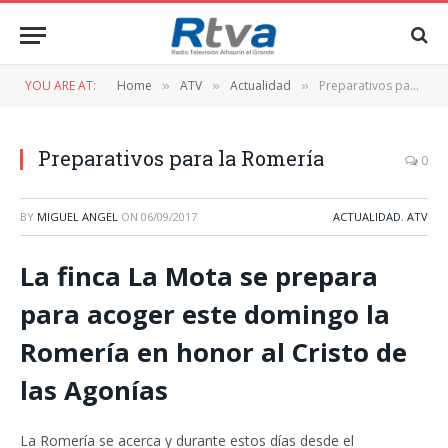
YOU ARE AT:
Home
ATV
Actualidad
Preparativos para la Romería
»
»
»
Preparativos para la Romería
0
BY
MIGUEL ANGEL
ON
06/09/2017
ACTUALIDAD
,
ATV
La finca La Mota se prepara
para acoger este domingo la
Romería en honor al Cristo de
las Agonías
La Romería se acerca y durante estos días desde el