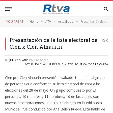
YOU ARE AT:
Home
ATV
Actualidad
Presentación de la lista electoral de Cien x Cien Alhaurín
»
»
»
Presentación de la lista electoral de
0
Cien x Cien Alhaurín
BY
JULIA SOLANO
ON
12/04/2023
ACTUALIDAD
,
ALHAURÍN AL DÍA
,
ATV
,
POLÍTICA
,
TV A LA CARTA
Cien por Cien Alhaurín presentó el sábado 1 de abril al grupo
de personas que conforman su lista electoral de cara a las
elecciones del 28 de mayo. Un grupo compuesto por 21
personas, 10 mujeres y 11 hombres, 10 de las cuales son
nuevas incorporaciones. El acto, celebrado en la Biblioteca
Municipal, fue conducido por Ana Belén Rueda. Esta habló de