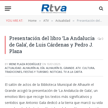
YOU ARE AT:
Home
ATV
Actualidad
Presentación del libro ‘La Andalucía de Gala’, de Luis Cárdenas y Pedro J. Plaza
»
»
»
Presentación del libro ‘La Andalucía
0
de Gala’, de Luis Cárdenas y Pedro J.
Plaza
BY
IRENE PLAZA RODRÍGUEZ
ON
10/01/2025
ACTUALIDAD
,
ALHAURÍN AL DÍA
,
ALHAURÍN EL GRANDE
,
ATV
,
CULTURA,
TRADICIONES, FIESTAS Y TURISMO
,
NOTICIAS
,
TV A LA CARTA
El salón de actos de la Biblioteca Municipal de Alhaurín el
Grande acogió la presentación de ‘La Andalucía de Gala’, un
emotivo libro que recoge los textos más significativos y
sentidos que Antonio Gala dedicó a la tierra que marcó su vida