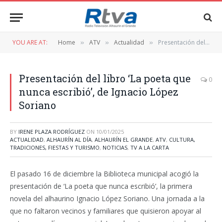
YOU ARE AT:
Home
ATV
Actualidad
Presentación del libro ‘La poeta que nunca escribió’, de Ignacio López Soriano
»
»
»
Presentación del libro ‘La poeta que
0
nunca escribió’, de Ignacio López
Soriano
BY
IRENE PLAZA RODRÍGUEZ
ON
10/01/2025
ACTUALIDAD
,
ALHAURÍN AL DÍA
,
ALHAURÍN EL GRANDE
,
ATV
,
CULTURA,
TRADICIONES, FIESTAS Y TURISMO
,
NOTICIAS
,
TV A LA CARTA
El pasado 16 de diciembre la Biblioteca municipal acogió la
presentación de ‘La poeta que nunca escribió’, la primera
novela del alhaurino Ignacio López Soriano. Una jornada a la
que no faltaron vecinos y familiares que quisieron apoyar al