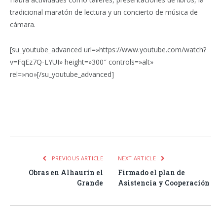
tradicional maratón de lectura y un concierto de música de
cámara.
[su_youtube_advanced url=»https://www.youtube.com/watch?
v=FqEz7Q-LYUI» height=»300″ controls=»alt»
rel=»no»[/su_youtube_advanced]
Facebook
Twitter
Pinterest
LinkedIn
Tumblr
Email
WhatsA
PREVIOUS ARTICLE
NEXT ARTICLE
Obras en Alhaurín el
Firmado el plan de
Grande
Asistencia y Cooperación