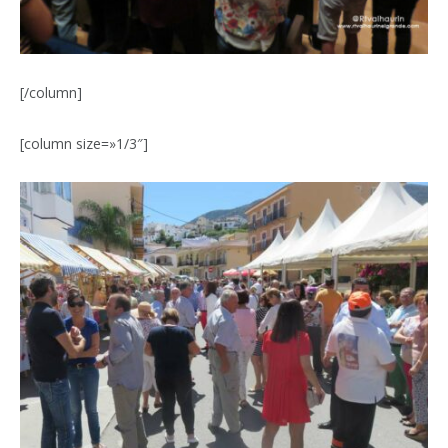
[/column]
[column size=»1/3″]