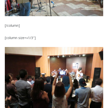
[/column]
[column size=»1/3″]