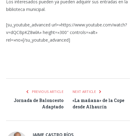
Los interesados pueden ya pueden adquirir sus entradas en la
biblioteca municipal.
[su_youtube_advanced url=»https://www.youtube.com/watch?
v=dQCBpKZ8wlA» height=»300″ controls=»alt»
rel=»no»[/su_youtube_advanced]
Facebook
Twitter
Pinterest
LinkedIn
Tumblr
Email
WhatsA
PREVIOUS ARTICLE
NEXT ARTICLE
Jornada de Baloncesto
«La mañana» de la Cope
Adaptado
desde Alhaurín
JAIME CASTRO RÍOS