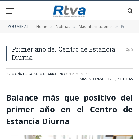
YOU ARE AT:
Home
Noticias
Más informaciones
Primer año del Centro de Estancia Diurna
»
»
»
Primer año del Centro de Estancia
0
Diurna
BY
MARÍA LUISA PALMA BARRABINO
ON
29/03/2016
MÁS INFORMACIONES
,
NOTICIAS
Balance más que positivo del
primer año en el Centro de
Estancia Diurna