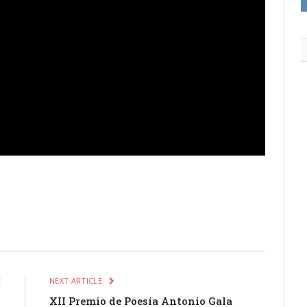
itter
Pinterest
LinkedIn
Tumblr
Email
WhatsApp
E
NEXT ARTICLE
l
XII Premio de Poesía Antonio Gala