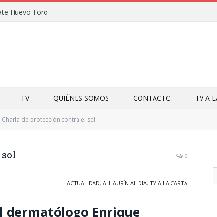
ate Huevo Toro
TV
QUIÉNES SOMOS
CONTACTO
TV A 
Charla de protección contra el sol
 sol
0
ACTUALIDAD
,
ALHAURÍN AL DIA
,
TV A LA CARTA
 al dermatólogo Enrique