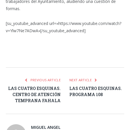
trabajadores del Ayuntamiento, aludiendo una cuestión de
formas.
[su_youtube_advanced url=»https://www.youtube.com/watch?
v=Ylw7Ne7ADwA»[/su_youtube_advanced]
Facebook
Twitter
Pinterest
LinkedIn
Tumblr
Email
WhatsA
PREVIOUS ARTICLE
NEXT ARTICLE
LAS CUATRO ESQUINAS.
LAS CUATRO ESQUINAS.
CENTRO DE ATENCIÓN
PROGRAMA 108
TEMPRANA FAHALA
MIGUEL ANGEL