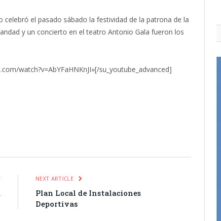
elebró el pasado sábado la festividad de la patrona de la
andad y un concierto en el teatro Antonio Gala fueron los
be.com/watch?v=AbYFaHNKnJI»[/su_youtube_advanced]
itter
Pinterest
LinkedIn
Tumblr
Email
WhatsApp
E
NEXT ARTICLE
a
Plan Local de Instalaciones
Deportivas