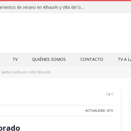
Clausuras de los campamentos de verano en Alhaurín y Villa del Guadalhorce 2026
TV
QUIÉNES SOMOS
CONTACTO
TV A 
Santa Cecilia en color Morado
0
ACTUALIDAD
,
ATV
Morado