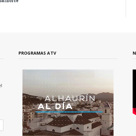
dalhorce
PROGRAMAS ATV
N
el