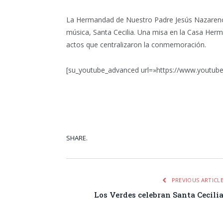
La Hermandad de Nuestro Padre Jesús Nazareno c
música, Santa Cecilia. Una misa en la Casa Herm
actos que centralizaron la conmemoración.
[su_youtube_advanced url=»https://www.youtu
SHARE.
Facebook
Tw
PREVIOUS ARTICL
Los Verdes celebran Santa Cecili