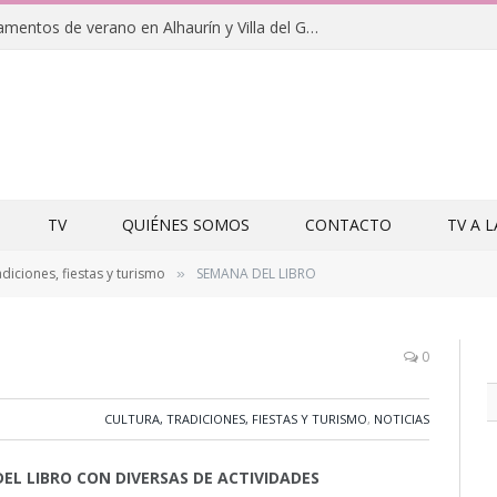
Clausuras de los campamentos de verano en Alhaurín y Villa del Guadalhorce 2026
TV
QUIÉNES SOMOS
CONTACTO
TV A 
adiciones, fiestas y turismo
SEMANA DEL LIBRO
»
0
CULTURA, TRADICIONES, FIESTAS Y TURISMO
,
NOTICIAS
EL LIBRO CON DIVERSAS DE ACTIVIDADES