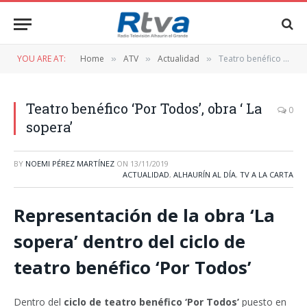
YOU ARE AT:
Home
ATV
Actualidad
Teatro benéfico ‘Por Todos’, obra ‘ La sopera’
»
»
»
Teatro benéfico ‘Por Todos’, obra ‘ La
0
sopera’
BY
NOEMI PÉREZ MARTÍNEZ
ON
13/11/2019
ACTUALIDAD
,
ALHAURÍN AL DÍA
,
TV A LA CARTA
Representación de la obra ‘La
sopera’ dentro del ciclo de
teatro benéfico ‘Por Todos’
Dentro del
ciclo de teatro benéfico ‘Por Todos’
puesto en