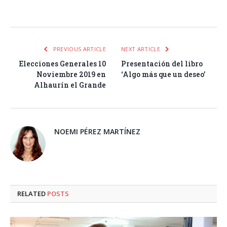
Facebook
Twitter
Pinterest
LinkedIn
Tumblr
Email
WhatsA
PREVIOUS ARTICLE
NEXT ARTICLE
Elecciones Generales 10
Presentación del libro
Noviembre 2019 en
‘Algo más que un deseo’
Alhaurín el Grande
NOEMI PÉREZ MARTÍNEZ
RELATED
POSTS