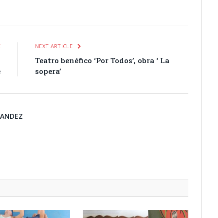
itter
Pinterest
LinkedIn
Tumblr
Email
WhatsApp
E
NEXT ARTICLE
9
Teatro benéfico ‘Por Todos’, obra ‘ La
e
sopera’
NANDEZ