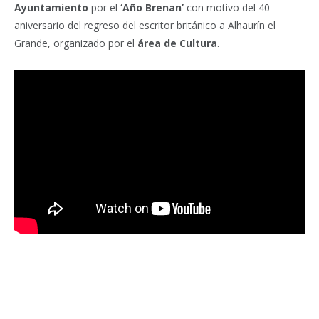
Ayuntamiento
por el
‘Año Brenan’
con motivo del 40
aniversario del regreso del escritor británico a Alhaurín el
Grande, organizado por el
área de Cultura
.
Facebook
Twitter
Pinterest
LinkedIn
Tumblr
Email
WhatsA