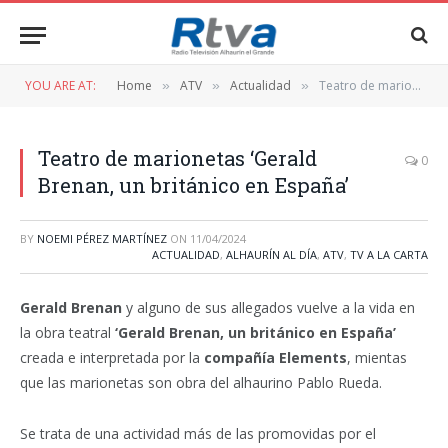
YOU ARE AT:
Home
ATV
Actualidad
Teatro de marionetas ‘Gerald Brenan, un británico en España’
»
»
»
Teatro de marionetas ‘Gerald
0
Brenan, un británico en España’
BY
NOEMI PÉREZ MARTÍNEZ
ON
11/04/2024
ACTUALIDAD
,
ALHAURÍN AL DÍA
,
ATV
,
TV A LA CARTA
Gerald Brenan
y alguno de sus allegados vuelve a la vida en
la obra teatral
‘Gerald Brenan, un británico en España’
creada e interpretada por la
compañía Elements
, mientas
que las marionetas son obra del alhaurino Pablo Rueda.
Se trata de una actividad más de las promovidas por el