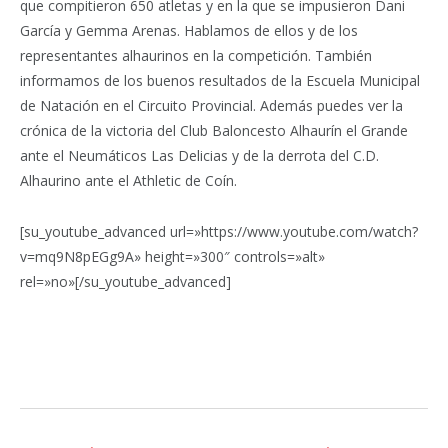
que compitieron 650 atletas y en la que se impusieron Dani
García y Gemma Arenas. Hablamos de ellos y de los
representantes alhaurinos en la competición. También
informamos de los buenos resultados de la Escuela Municipal
de Natación en el Circuito Provincial. Además puedes ver la
crónica de la victoria del Club Baloncesto Alhaurín el Grande
ante el Neumáticos Las Delicias y de la derrota del C.D.
Alhaurino ante el Athletic de Coín.
[su_youtube_advanced url=»https://www.youtube.com/watch?
v=mq9N8pEGg9A» height=»300″ controls=»alt»
rel=»no»[/su_youtube_advanced]
Facebook
Twitter
Pinterest
LinkedIn
Tumblr
Email
WhatsA