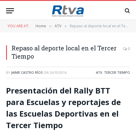
YOU ARE AT:
Home
ATV
Repaso al deporte local en el Tercer Tiempo
»
»
Repaso al deporte local en el Tercer
0
Tiempo
BY
JAIME CASTRO RÍOS
ON
26/10/2016
ATV
,
TERCER TIEMPO
Presentación del Rally BTT
para Escuelas y reportajes de
las Escuelas Deportivas en el
Tercer Tiempo