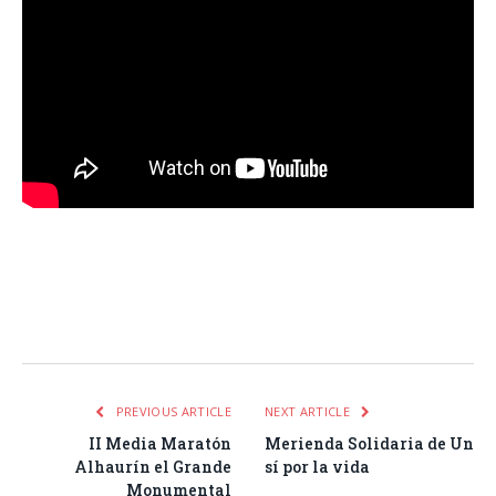
Facebook
Twitter
Pinterest
LinkedIn
Tumblr
Email
WhatsA
PREVIOUS ARTICLE
NEXT ARTICLE
II Media Maratón
Merienda Solidaria de Un
Alhaurín el Grande
sí por la vida
Monumental