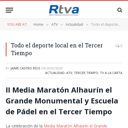
YOU ARE AT:
Home
ATV
Actualidad
Todo el deporte local en el Tercer Tiempo
»
»
»
Todo el deporte local en el Tercer
0
Tiempo
BY
JAIME CASTRO RÍOS
ON
20/02/2020
ACTUALIDAD
,
ATV
,
TERCER TIEMPO
,
TV A LA CARTA
II Media Maratón Alhaurín el
Grande Monumental y Escuela
de Pádel en el Tercer Tiempo
La celebración de la
Media Maratón Alhaurín el Grande