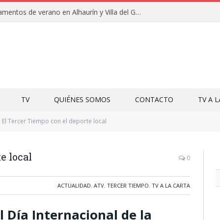
Clausuras de los campamentos de verano en Alhaurín y Villa del Guadalhorce 2026
TV
QUIÉNES SOMOS
CONTACTO
TV A 
El Tercer Tiempo con el deporte local
e local
0
ACTUALIDAD
,
ATV
,
TERCER TIEMPO
,
TV A LA CARTA
Día Internacional de la