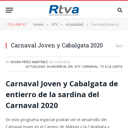
YOU ARE AT:
Home
ATV
Actualidad
Carnaval Joven y Cabalgata 2020
»
»
»
Carnaval Joven y Cabalgata 2020
0
BY
NOEMI PÉREZ MARTÍNEZ
ON
11/03/2020
ACTUALIDAD
,
ALHAURÍN AL DÍA
,
ATV
,
CARNAVAL
,
TV A LA CARTA
Carnaval Joven y Cabalgata de
entierro de la sardina del
Carnaval 2020
En este programa especial podrán ver el desarrollo del
Carnaval Joven en el Camino de Málaga y la Cabalgata y