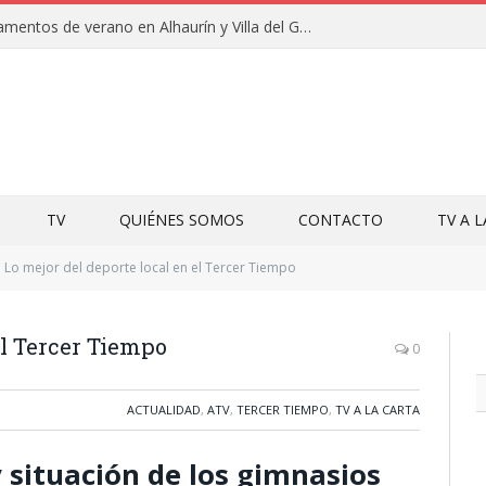
Clausuras de los campamentos de verano en Alhaurín y Villa del Guadalhorce 2026
TV
QUIÉNES SOMOS
CONTACTO
TV A 
Lo mejor del deporte local en el Tercer Tiempo
el Tercer Tiempo
0
ACTUALIDAD
,
ATV
,
TERCER TIEMPO
,
TV A LA CARTA
situación de los gimnasios