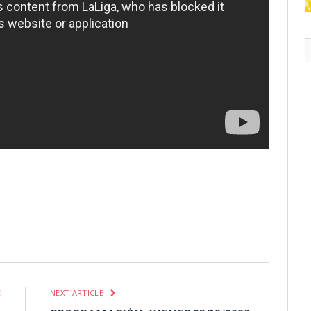
itter
Pinterest
LinkedIn
Tumblr
Email
WhatsApp
E
NEXT ARTICLE