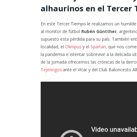
alhaurinos en el Terce
En este Tercer Tiempo le realizamos un humild
al monitor de fútbol
Rubén Güntther
, argentin
supuesto esta pérdida para su país. También ent
localidad, el
Olimpus
y el
Spartan
, que nos come
la pandemia e intentar sobrevivir a la delicada 
de la jornada ofrecemos las crónicas de la derro
Tejeringos
ante el Vícar y del Club Baloncesto Al