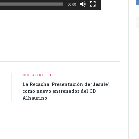
00:00
itter
Pinterest
LinkedIn
Tumblr
Email
WhatsApp
E
NEXT ARTICLE
S
La Recacha: Presentación de ‘Jesule’
)
como nuevo entrenador del CD
Alhaurino