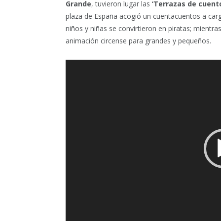
Grande
, tuvieron lugar las
‘Terrazas de cuent
plaza de España acogió un cuentacuentos a carg
niños y niñas se convirtieron en piratas; mient
animación circense para grandes y pequeños.
Reproductor
de
vídeo