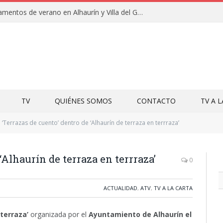
Clausuras de los campamentos de verano en Alhaurín y Villa del Guadalhorce 2026
TV
QUIÉNES SOMOS
CONTACTO
TV A 
‘Terrazas de cuento’ dentro de ‘Alhaurín de terraza en terrraza’
‘Alhaurín de terraza en terrraza’
0
ACTUALIDAD
,
ATV
,
TV A LA CARTA
 terraza’
organizada por el
Ayuntamiento de Alhaurín el