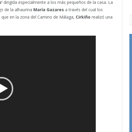
o’
dirigida especialmente a los más pequeños de la casa. La
o de la alhaurina
María Gazares
a través del cual los
ras que en la zona del Camino de Málaga,
Cirkiño
realizó una