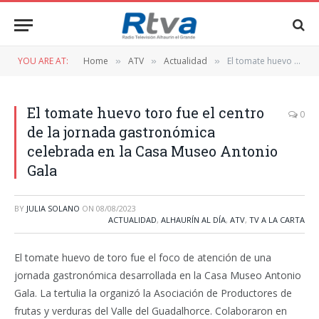
YOU ARE AT:
Home
ATV
Actualidad
El tomate huevo toro fue el centro de la jornada gastronómica celebrada en la Casa Museo Antonio Gala
»
»
»
El tomate huevo toro fue el centro
0
de la jornada gastronómica
celebrada en la Casa Museo Antonio
Gala
BY
JULIA SOLANO
ON
08/08/2023
ACTUALIDAD
,
ALHAURÍN AL DÍA
,
ATV
,
TV A LA CARTA
El tomate huevo de toro fue el foco de atención de una
jornada gastronómica desarrollada en la Casa Museo Antonio
Gala. La tertulia la organizó la Asociación de Productores de
frutas y verduras del Valle del Guadalhorce. Colaboraron en