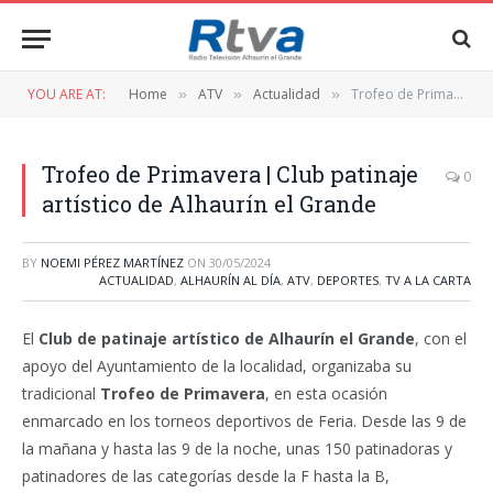
YOU ARE AT:
Home
ATV
Actualidad
Trofeo de Primavera | Club patinaje artístico de Alhaurín el Grande
»
»
»
Trofeo de Primavera | Club patinaje
0
artístico de Alhaurín el Grande
BY
NOEMI PÉREZ MARTÍNEZ
ON
30/05/2024
ACTUALIDAD
,
ALHAURÍN AL DÍA
,
ATV
,
DEPORTES
,
TV A LA CARTA
El
Club de patinaje artístico de Alhaurín el Grande
, con el
apoyo del Ayuntamiento de la localidad, organizaba su
tradicional
Trofeo de Primavera
, en esta ocasión
enmarcado en los torneos deportivos de Feria. Desde las 9 de
la mañana y hasta las 9 de la noche, unas 150 patinadoras y
patinadores de las categorías desde la F hasta la B,