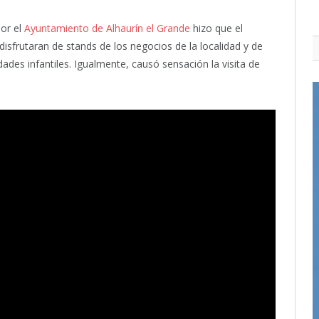
or el
Ayuntamiento de Alhaurín el Grande
hizo que el
rutaran de stands de los negocios de la localidad y de
dades infantiles. Igualmente, causó sensación la visita de