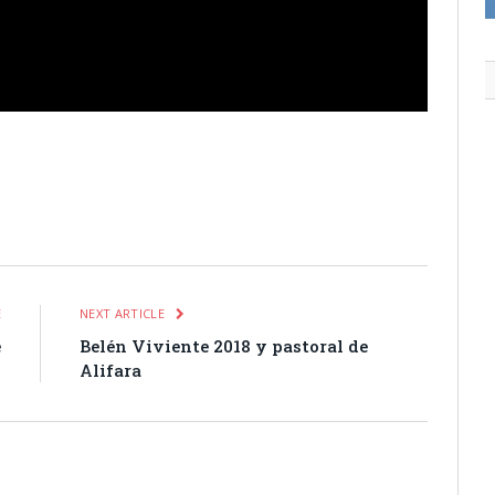
itter
Pinterest
LinkedIn
Tumblr
Email
WhatsApp
E
NEXT ARTICLE
e
Belén Viviente 2018 y pastoral de
s
Alifara