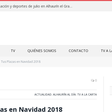
Campamentos de educación y deportes de julio en Alhaurín el Grande y Villa del Guadalhorce
TV
QUIÉNES SOMOS
CONTACTO
TV A 
Tus Plazas en Navidad 2018
0
ACTUALIDAD
,
ALHAURÍN AL DÍA
,
TV A LA CARTA
azas en Navidad 2018