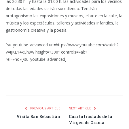
las 20.30 h. y hasta la 01.00 h. las actividades para los vecinos
de todas las edades se irán sucediendo. Tendrán
protagonismo las exposiciones y museos, el arte en la calle, la
música y los espectáculos, talleres y actividades infantiles, la
gastronomía creativa y la poesía.
[su_youtube_advanced url=https://www.youtube.com/watch?
v=ijKL14xGh9w height=»300″ controls=»alt»
rel=»no»[/su_youtube_advanced]
Facebook
Twitter
Pinterest
LinkedIn
Tumblr
Email
WhatsA
PREVIOUS ARTICLE
NEXT ARTICLE
Visita San Sebastián
Cuarto traslado de la
Virgen de Gracia