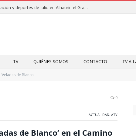
Campamentos de educación y deportes de julio en Alhaurín el Grande y Villa del Guadalhorce
TV
QUIÉNES SOMOS
CONTACTO
TV A 
‘Veladas de Blanco’
0
ACTUALIDAD
,
ATV
eladas de Blanco’ en el Camino