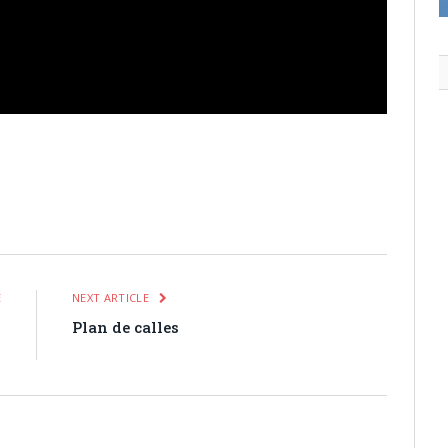
itter
Pinterest
LinkedIn
Tumblr
Email
WhatsApp
E
NEXT ARTICLE
l
Plan de calles
o