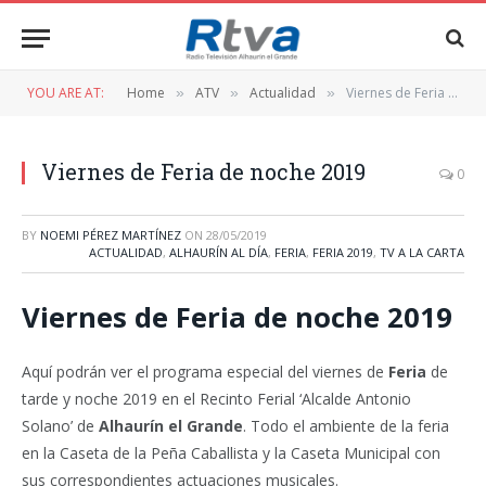
YOU ARE AT:
Home
ATV
Actualidad
Viernes de Feria de noche 2019
»
»
»
Viernes de Feria de noche 2019
0
BY
NOEMI PÉREZ MARTÍNEZ
ON
28/05/2019
ACTUALIDAD
,
ALHAURÍN AL DÍA
,
FERIA
,
FERIA 2019
,
TV A LA CARTA
Viernes de Feria de noche 2019
Aquí podrán ver el programa especial del viernes de
Feria
de
tarde y noche 2019 en el Recinto Ferial ‘Alcalde Antonio
Solano’ de
Alhaurín el Grande
. Todo el ambiente de la feria
en la Caseta de la Peña Caballista y la Caseta Municipal con
sus correspondientes actuaciones musicales.