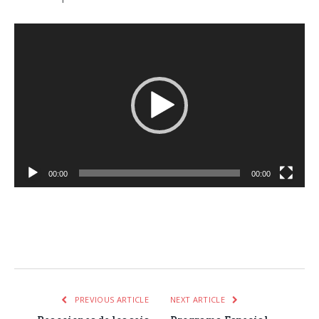
Reproductor
de
vídeo
00:00
00:00
Facebook
Twitter
Pinterest
LinkedIn
Tumblr
Email
WhatsA
PREVIOUS ARTICLE
NEXT ARTICLE