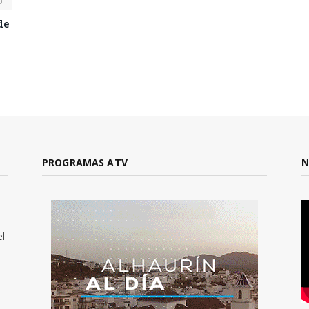
0
de
PROGRAMAS ATV
N
el