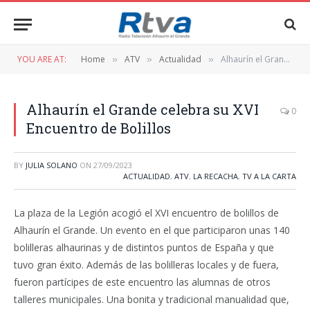
YOU ARE AT:
Home
ATV
Actualidad
Alhaurín el Grande celebra su XVI Encuentro de Bolillos
»
»
»
Alhaurín el Grande celebra su XVI
0
Encuentro de Bolillos
BY
JULIA SOLANO
ON
27/09/2023
ACTUALIDAD
,
ATV
,
LA RECACHA
,
TV A LA CARTA
La plaza de la Legión acogió el XVI encuentro de bolillos de
Alhaurín el Grande. Un evento en el que participaron unas 140
bolilleras alhaurinas y de distintos puntos de España y que
tuvo gran éxito. Además de las bolilleras locales y de fuera,
fueron partícipes de este encuentro las alumnas de otros
talleres municipales. Una bonita y tradicional manualidad que,