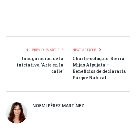
Facebook
Twitter
Pinterest
LinkedIn
Tumblr
Email
WhatsA
PREVIOUS ARTICLE
NEXT ARTICLE
Inauguración de la
Charla-coloquio. Sierra
iniciativa ‘Arte en la
Mijas Alpujata –
calle’
Beneficios de declararla
Parque Natural
NOEMI PÉREZ MARTÍNEZ