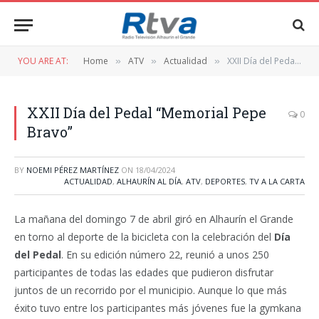
YOU ARE AT:
Home
ATV
Actualidad
XXII Día del Pedal “Memorial Pepe Bravo”
»
»
»
XXII Día del Pedal “Memorial Pepe
0
Bravo”
BY
NOEMI PÉREZ MARTÍNEZ
ON
18/04/2024
ACTUALIDAD
,
ALHAURÍN AL DÍA
,
ATV
,
DEPORTES
,
TV A LA CARTA
La mañana del domingo 7 de abril giró en Alhaurín el Grande
en torno al deporte de la bicicleta con la celebración del
Día
del Pedal
. En su edición número 22, reunió a unos 250
participantes de todas las edades que pudieron disfrutar
juntos de un recorrido por el municipio. Aunque lo que más
éxito tuvo entre los participantes más jóvenes fue la gymkana