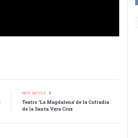
itter
Pinterest
LinkedIn
Tumblr
Email
WhatsApp
E
NEXT ARTICLE
e
Teatro ‘La Magdalena’ de la Cofradía
o
de la Santa Vera Cruz