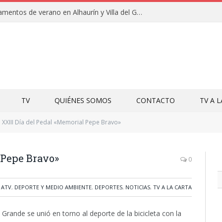
Clausuras de los campamentos de verano en Alhaurín y Villa del Guadalhorce 2026
TV
QUIÉNES SOMOS
CONTACTO
TV A 
XXIII Día del Pedal «Memorial Pepe Bravo»
 Pepe Bravo»
0
,
ATV
,
DEPORTE Y MEDIO AMBIENTE
,
DEPORTES
,
NOTICIAS
,
TV A LA CARTA
rande se unió en torno al deporte de la bicicleta con la