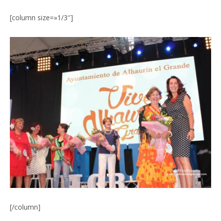
[column size=»1/3″]
[/column]