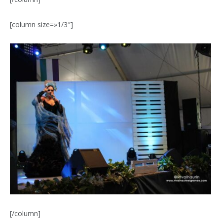
[column size=»1/3″]
[/column]