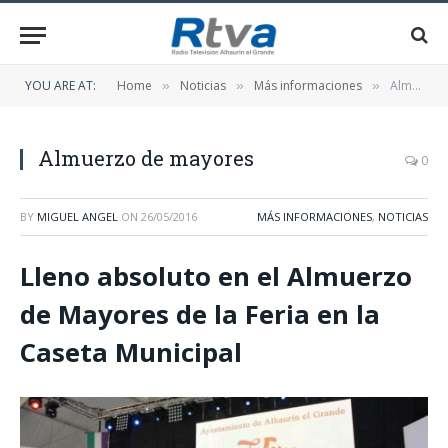
YOU ARE AT:
Home
Noticias
Más informaciones
Almuerzo de mayores
»
»
»
Almuerzo de mayores
0
BY
MIGUEL ANGEL
ON
26/05/2016
MÁS INFORMACIONES
,
NOTICIAS
Lleno absoluto en el Almuerzo
de Mayores de la Feria en la
Caseta Municipal