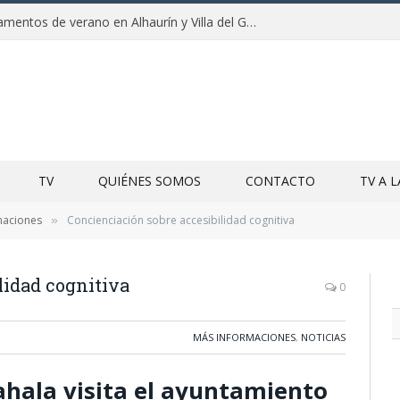
Clausuras de los campamentos de verano en Alhaurín y Villa del Guadalhorce 2026
TV
QUIÉNES SOMOS
CONTACTO
TV A 
maciones
Concienciación sobre accesibilidad cognitiva
»
lidad cognitiva
0
MÁS INFORMACIONES
,
NOTICIAS
ahala visita el ayuntamiento