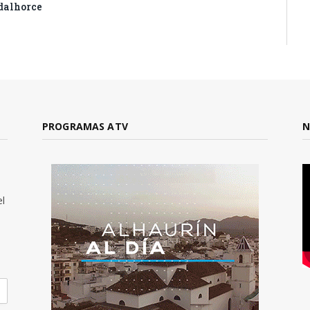
dalhorce
PROGRAMAS ATV
N
el