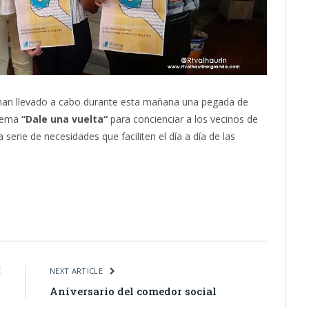
 han llevado a cabo durante esta mañana una pegada de
 lema
“Dale una vuelta“
para concienciar a los vecinos de
 serie de necesidades que faciliten el día a día de las
itter
Pinterest
LinkedIn
Tumblr
Email
WhatsApp
E
NEXT ARTICLE
7
Aniversario del comedor social