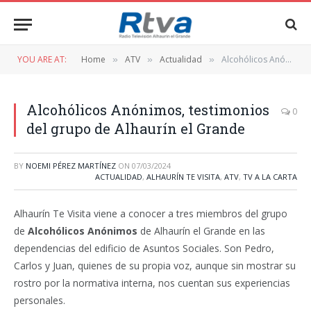
YOU ARE AT:
Home
ATV
Actualidad
Alcohólicos Anónimos, testimonios del grupo de Alhaurín el Grande
»
»
»
Alcohólicos Anónimos, testimonios
0
del grupo de Alhaurín el Grande
BY
NOEMI PÉREZ MARTÍNEZ
ON
07/03/2024
ACTUALIDAD
,
ALHAURÍN TE VISITA
,
ATV
,
TV A LA CARTA
Alhaurín Te Visita viene a conocer a tres miembros del grupo
de
Alcohólicos Anónimos
de Alhaurín el Grande en las
dependencias del edificio de Asuntos Sociales. Son Pedro,
Carlos y Juan, quienes de su propia voz, aunque sin mostrar su
rostro por la normativa interna, nos cuentan sus experiencias
personales.