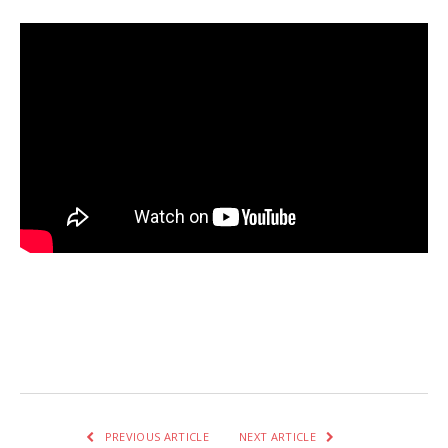
Facebook
Twitter
Pinterest
LinkedIn
Tumblr
Email
WhatsA
PREVIOUS ARTICLE
NEXT ARTICLE