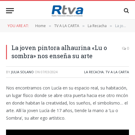
YOU ARE AT:
Home
TV A LA CARTA
La Recacha
La joven pintora alhaurina «Lu o sombra» nos enseña su arte
»
»
»
La joven pintora alhaurina «Lu o
0
sombra» nos enseña su arte
BY
JULIA SOLANO
ON
07/03/2024
LA RECACHA
,
TV A LA CARTA
Nos encontramos con Lucía en su espacio real, su habitación,
un lugar físico donde se abre otra puerta hacia ese otro rincón
en donde habitan la creatividad, los sueños, el simbolismo… el
arte. Allí la joven Lucía de 17 años, tiende la mano a ‘Lu o
Sombra’, su alter ego artístico.