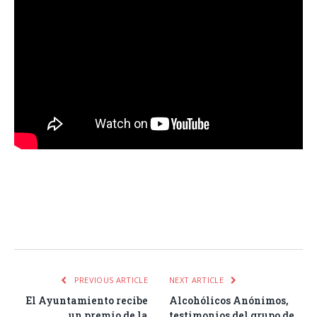
Facebook
Twitter
Pinterest
LinkedIn
Tumblr
Email
WhatsA
PREVIOUS ARTICLE
NEXT ARTICLE
El Ayuntamiento recibe
Alcohólicos Anónimos,
un premio de la
testimonios del grupo de