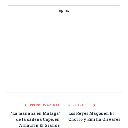
Facebook
Twitter
Pinterest
LinkedIn
Tumblr
Email
WhatsA
PREVIOUS ARTICLE
NEXT ARTICLE
‘La mañana en Málaga’
Los Reyes Magos en El
de la cadena Cope, en
Chorro y Emilia Olivares
Alhaurín El Grande