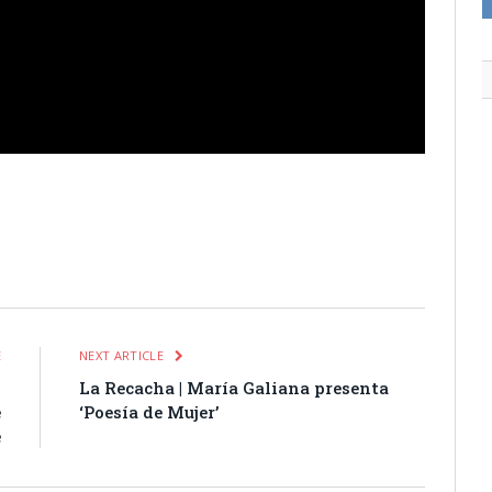
itter
Pinterest
LinkedIn
Tumblr
Email
WhatsApp
E
NEXT ARTICLE
n
La Recacha | María Galiana presenta
e
‘Poesía de Mujer’
e