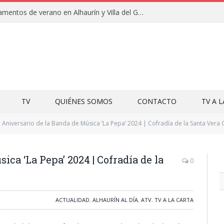
Clausuras de los campamentos de verano en Alhaurín y Villa del Guadalhorce 2026
TV
QUIÉNES SOMOS
CONTACTO
TV A 
Aniversario de la Banda de Música ‘La Pepa’ 2024 | Cofradía de la Santa Vera 
ica ‘La Pepa’ 2024 | Cofradía de la
0
ACTUALIDAD
,
ALHAURÍN AL DÍA
,
ATV
,
TV A LA CARTA